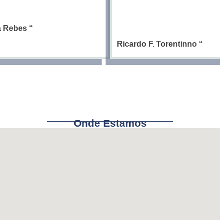
ia Rebes
“
Ricardo F. Torentinno
“
Onde Estamos