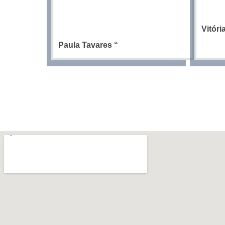
Vitór
Paula Tavares
“