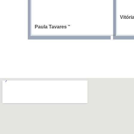
Vitór
Paula Tavares
“