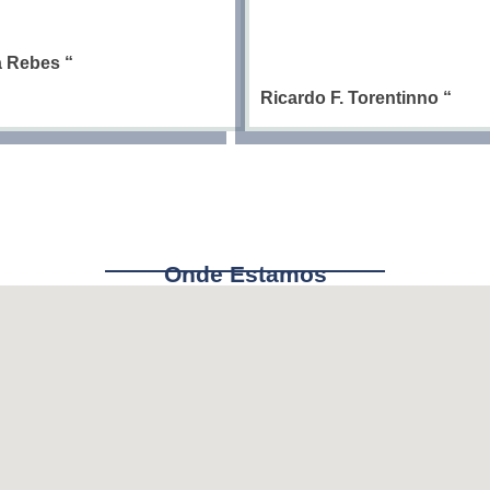
ia Rebes
“
Ricardo F. Torentinno
“
Onde Estamos