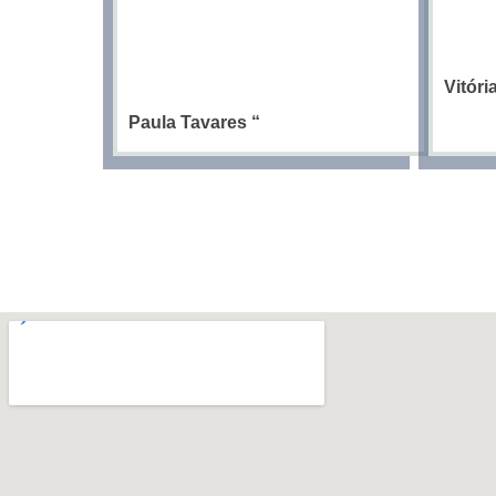
Vitór
Paula Tavares
“