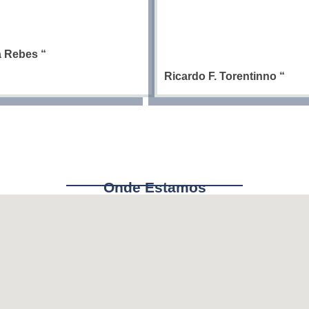
ia Rebes
“
Ricardo F. Torentinno
“
Onde Estamos