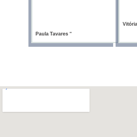
Vitór
Paula Tavares
“