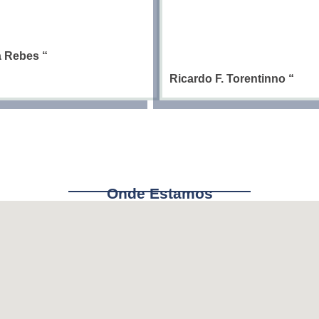
ia Rebes
“
Ricardo F. Torentinno
“
Onde Estamos