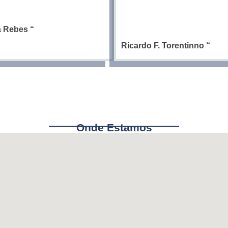
ia Rebes
“
Ricardo F. Torentinno
“
Onde Estamos