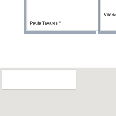
Vitór
Paula Tavares
“