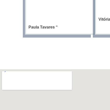
Vitór
Paula Tavares
“