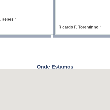
ia Rebes
“
Ricardo F. Torentinno
“
Onde Estamos