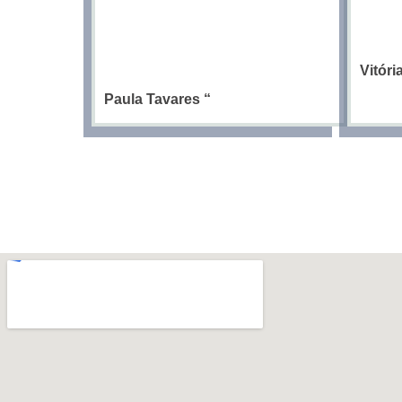
Vitór
Paula Tavares
“