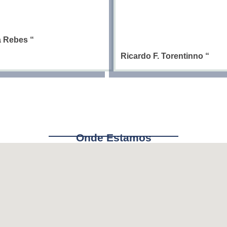
ia Rebes
“
Ricardo F. Torentinno
“
Onde Estamos